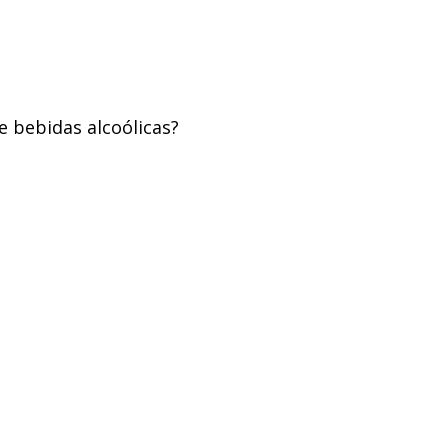
e bebidas alcoólicas?
A Vineria
Vinhos
Cozinhar
Decorar
Anselmo Mendes
elmo Mendes