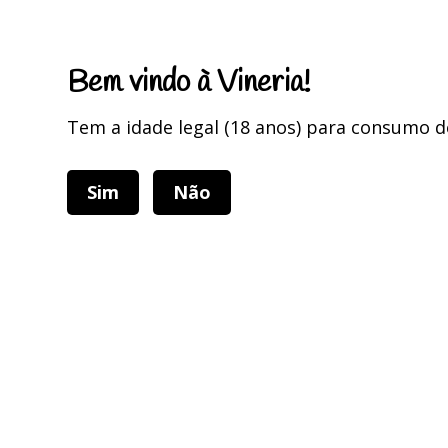
Portes Grátis para encomendas superiores a 75 Euros
Bem vindo à Vineria!
Tem a idade legal (18 anos) para consumo d
Sim
Não
Categorias
Home
Home
VINHOS
DOURO
Ans
Filtros
Filtros