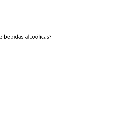
e bebidas alcoólicas?
A Vineria
Vinhos
Cozinhar
Decorar
Queimadores
imadores