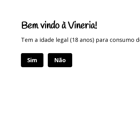
Portes Grátis para encomendas superiores a 75 Euros
Bem vindo à Vineria!
Tem a idade legal (18 anos) para consumo d
Sim
Não
Categorias
Home
Home
UTENSÍLIOS
Lacor
Que
Filtros
Filtros