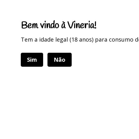
Portes Grátis para encomendas superiores a 75 Euros
Bem vindo à Vineria!
Tem a idade legal (18 anos) para consumo d
Sim
Não
Categorias
Home
Home
PRODUTOS BIOLÓGICOS
Ing
Filtros
Filtros