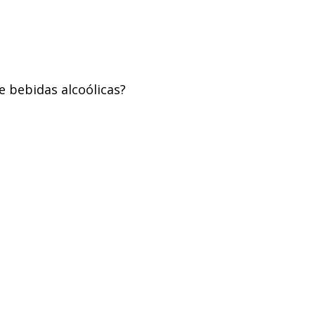
e bebidas alcoólicas?
A Vineria
Vinhos
Cozinhar
Decorar
Ingredientes
redientes